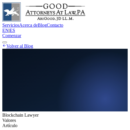
Servicios
Acerca de
Blog
Contacto
EN
|
ES
Comenzar
Volver al Blog
Blockchain Lawyer
Valores
Artículo